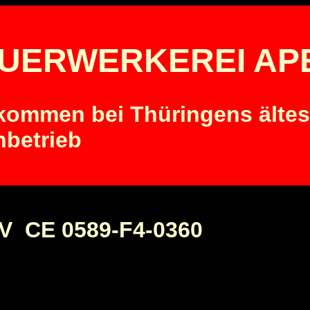
UERWERKEREI AP
lkommen bei Thüringens ältes
hbetrieb
 IV CE 0589-F4-0360