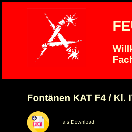
FE
Wil
Fac
Fontänen KAT F4 / Kl.
als Download