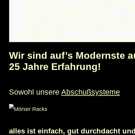
und sehen uns vor Ort nicht nur die Qualität der Ware 
0.1.8.
Dabei haben wir festgestellt, in Fabriken mit miser
Ausbeuter nicht mit Aufträgen zu unterstützen.
0.1.9.
Und das ist einfach gut für unser Gewissen! Oder 
0.1.10.
Und: Wir geben nicht allzu viel Geld für Werbung 
0.1.11.
Anstatt Unsummen für die Neukundengewinnung zu
Leistungsverhältnis.
1.
Wir machen Einfach gute Feuerwerke! … und unsere Kunden 
Wir sind auf’s Modernste 
25 Jahre Erfahrung!
Sowohl unsere
Abschußsysteme
alles ist einfach, gut durchdacht und