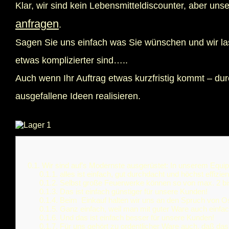
Klar, wir sind kein Lebensmitteldiscounter, aber uns
anfragen
.
Sagen Sie uns einfach was Sie wünschen und wir l
etwas komplizierter sind…..
Auch wenn Ihr Auftrag etwas kurzfristig kommt – du
ausgefallene Ideen realisieren.
0.1.
Wir sind auf’s Modernste ausgerüstet: In unserem Equi
0.1.1.
alles ist einfach, gut durchdacht und höchst effizien
0.1.2.
Selbst große Feuerwerke können so von max. 2 bis
0.1.3.
Das ist einfach günstiger für unsere Kunden!
0.1.4.
Beim Einkauf halten wir uns an den Spruch von O
0.1.5.
Ganz einfach, weil man mit guter Ware auch einf
0.1.6.
Und das ist einfach besser für unsere Kunden!
0.1.7.
Für uns gehört zu ordentlicher Ware auch, daß da